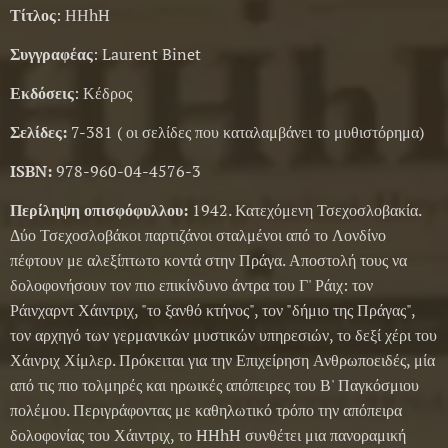
Τίτλος
: ΗΗhH
Συγγραφέας
: Laurent Binet
Εκδόσεις
: Κέδρος
Σελίδες:
7-381 ( οι σελίδες που καταλαμβάνει το μυθιστόρημα)
ISBN:
978-960-04-4576-3
Περίληψη οπισφόφυλλου:
1942. Κατεχόμενη Τσεχοσλοβακία.
Δύο Τσεχοσλοβάκοι παρτιζάνοι σταλμένοι από το Λονδίνο
πέφτουν με αλεξίπτωτο κοντά στην Πράγα. Αποστολή τους να
δολοφονήσουν τον πιο επικίνδυνο άντρα του Γ' Ράιχ: τον
Ράινχαρντ Χάιντριχ, "το ξανθό κτήνος", τον "δήμιο της Πράγας",
τον αρχηγό των γερμανικών μυστικών υπηρεσιών, το δεξί χέρι του
Χάινριχ Χίμλερ. Πρόκειται για την Επιχείρηση Ανθρωποειδές, μία
από τις πιο τολμηρές και ηρωικές απόπειρες του Β' Παγκόσμιου
πολέμου. Περιγράφοντας με καθηλωτικό τρόπο την απόπειρα
δολοφονίας του Χάιντριχ, το HHhH συνθέτει μια πανοραμική