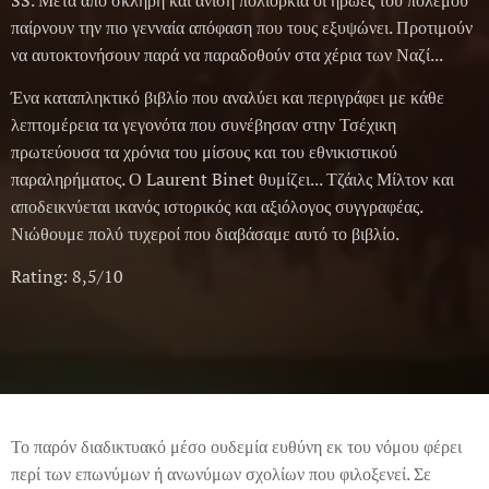
SS. Μετά από σκληρή και άνιση πολιορκία οι ήρωες του πολέμου
παίρνουν την πιο γενναία απόφαση που τους εξυψώνει. Προτιμούν
να αυτοκτονήσουν παρά να παραδοθούν στα χέρια των Ναζί...
Ένα καταπληκτικό βιβλίο που αναλύει και περιγράφει με κάθε
λεπτομέρεια τα γεγονότα που συνέβησαν στην Τσέχικη
πρωτεύουσα τα χρόνια του μίσους και του εθνικιστικού
παραληρήματος. Ο Laurent Binet θυμίζει... Τζάιλς Μίλτον και
αποδεικνύεται ικανός ιστορικός και αξιόλογος συγγραφέας.
Νιώθουμε πολύ τυχεροί που διαβάσαμε αυτό το βιβλίο.
Rating: 8,5/10
Το παρόν διαδικτυακό μέσο ουδεμία ευθύνη εκ του νόμου φέρει
περί των επωνύμων ή ανωνύμων σχολίων που φιλοξενεί. Σε