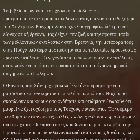
To βιβλίο περιγράφει την χρονική περίοδο όπου
πραγματοποιήθηκε η απόπειρα δολοφονίας απέναντι στο δεξί χέρι
του Χίτλερ, τον Ράινχαρτ Χάιντριχ. Ο συγγραφέας ύστερα από
εξονυχιστική έρευνα, μας δείχνει την ζωή και την προετοιμασία
των μελλοντικών εκτελεστών στην Βρετανία, την μεταφορά τους
στην Πράγα υπό άκρα μυστικότητα και τις τελευταίες προεργασίες
πριν την εκτέλεση. Τα γεγονότα που ακολούθησαν την εκτέλεση,
αποτελούν ένα από τα πιο φρικιαστικά και ταυτόχρονα ηρωικά
διηγήματα του Πολέμου.
O θάνατος του Χάιντριχ προκαλεί ένα άνευ προηγουμένου
ρατσιστικό και εγκληματικό παραλήρημα από τους Ναζί όπου
σκοτώνουν και καίουν οποιονδήποτε και οτιδήποτε θεωρούν ότι
μπορεί να έχει σχέση με τους Τσέχους επαναστάτες. Τα νούμερα
των θυμάτων φτάνουν τις πολλές χιλιάδες ενώ και χωριά σβήνουν
από τον χάρτη. Οι επαναστάτες κρύβονται σε μια εκκλησία στην
Πράγα όπου και περικυκλώνονται από εκατοντάδες δυνάμεις των