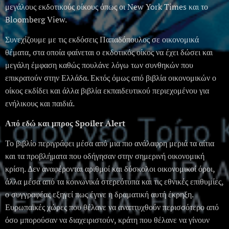
μεγάλους εκδοτικούς οίκους όπως οι New York Times και το
Bloomberg View.
Συνεχίζουμε με τις εκδόσεις Παπαδόπουλος σε οικονομικά
θέματα, στα οποία φαίνεται ο εκδοτικός οίκος να έχει δώσει και
μεγάλη έμφαση καθώς πουλάνε λόγω των συνθηκών που
επικρατούν στην Ελλάδα. Εκτός όμως από βιβλία οικονομικών ο
οίκος εκδίδει και άλλα βιβλία εκπαιδευτικού περιεχομένου για
ενήλικους και παιδιά.
Από εδώ και μπρος Spoiler Alert
Το βιβλίο περιγράφει μέσα από μια πιο ανάλαφρη μεριά τα αίτια
και τα προβλήματα που οδήγησαν στην σημερινή οικονομική
κρίση. Δεν αναφέρονται αριθμοί και δύσκολοι οικονομικοί όροι,
άλλα μέσα από τα κοινωνικά στερεότυπα και τις εθνικές επιθυμίες,
ο συγγραφέας εξηγεί πως έγινε η δραματική αυτή έκρηξη.
Ευρωπαϊκές χώρες που θέλανε να αναπτυχθούν περισσότερο από
όσο μπορούσαν να διαχειριστούν, κράτη που θέλανε να γίνουν