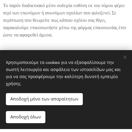
Το παρόν διαδικτυακό μέσο ουδεμία ευθύνη εκ του νόμου φέρει
περί των επωνύμων ή ανωνύμων σχολίων που φιλοξενεί. Σε
περίπτωση που θεωρείτε πως κάποιο σχόλιο σας θίγει,
παρακαλούμε επικοινωνήστε μέσω της φόρμας επικοινωνίας έτσι
ώστε να αφαιρεθεί άμεσα.
Share
Χρησιμοποιούμε τα cookies για να εξασφαλίσουμε την
σωστή λειτουργία και ασφάλεια των ιστοσελίδων μας και
για να σας προσφέρουμε την καλύτερη δυνατή εμπειρία
χρήσης.
Αποδοχή μόνο των απαραίτητων
© 2017 Mylibreria.gr Διατηρούνται όλα τα δικαιώματα.
Αποδοχή όλων
Υλοποιήθηκε από τη
Webnode
Cookies
Ξεκινήστε
Δημιουργήστε δωρεάν ιστοσελίδα!