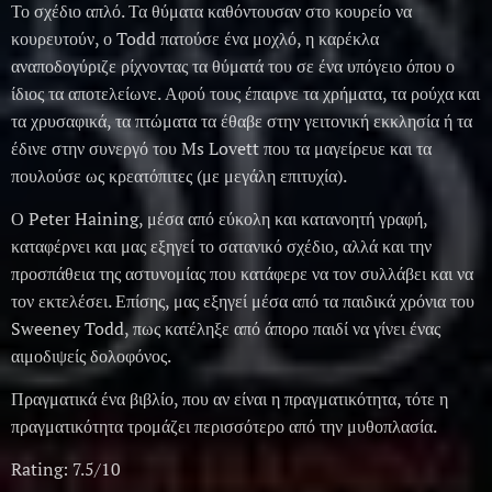
Το σχέδιο απλό. Τα θύματα καθόντουσαν στο κουρείο να
κουρευτούν, ο Todd πατούσε ένα μοχλό, η καρέκλα
αναποδογύριζε ρίχνοντας τα θύματά του σε ένα υπόγειο όπου ο
ίδιος τα αποτελείωνε. Αφού τους έπαιρνε τα χρήματα, τα ρούχα και
τα χρυσαφικά, τα πτώματα τα έθαβε στην γειτονική εκκλησία ή τα
έδινε στην συνεργό του Ms Lovett που τα μαγείρευε και τα
πουλούσε ως κρεατόπιτες (με μεγάλη επιτυχία).
Ο Peter Haining, μέσα από εύκολη και κατανοητή γραφή,
καταφέρνει και μας εξηγεί το σατανικό σχέδιο, αλλά και την
προσπάθεια της αστυνομίας που κατάφερε να τον συλλάβει και να
τον εκτελέσει. Επίσης, μας εξηγεί μέσα από τα παιδικά χρόνια του
Sweeney Todd, πως κατέληξε από άπορο παιδί να γίνει ένας
αιμοδιψείς δολοφόνος.
Πραγματικά ένα βιβλίο, που αν είναι η πραγματικότητα, τότε η
πραγματικότητα τρομάζει περισσότερο από την μυθοπλασία.
Rating: 7.5/10