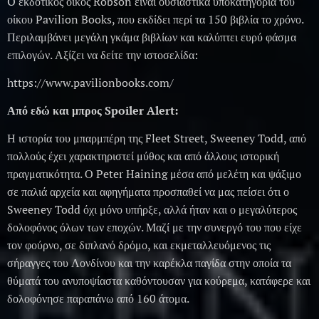
O εκδοτικός οίκος Robson είναι ουσιαστικά υποκατηγορία του
οίκου Pavilion Books, που εκδίδει περί τα 150 βιβλία το χρόνο.
Περιλαμβάνει μεγάλη γκάμα βιβλίων και καλύπτει ευρύ φάσμα
επιλογών. Αξίζει να δείτε την ιστοσελίδα:
https://www.pavilionbooks.com/
Από εδώ και μπρος Spoiler Alert:
Η ιστορία του μπαρμπέρη της Fleet Street, Sweeney Todd, από
πολλούς έχει χαρακτηριστεί μύθος και από άλλους ιστορική
πραγματικότητα. Ο Peter Haining μέσα από μελέτη και ψάξιμο
σε παλιά αρχεία και αφηγήματα προσπαθεί να μας πείσει ότι ο
Sweeney Todd όχι μόνο υπήρξε, αλλά ήταν και ο μεγαλύτερος
δολοφόνος όλων των εποχών. Μαζί με την συνεργό του που είχε
τον φούρνο, σε διπλανό δρόμο, και εκμεταλλευόμενος τις
σήραγγες του Λονδίνου και την καρέκλα παγίδα στην οποία τα
θύματά του ανυποψίαστα καθόντουσαν για κούρεμα, κατάφερε και
δολοφόνησε παραπάνω από 160 άτομα.