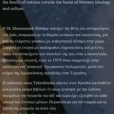
the family of nations outside the frame of Western ideology
and culture.
-
H Dr. Massoumeh Ebtekar διατηρεί την θέση του αντιπροέδρου
στο Ιράν, αναφορικά με τα θέματα γυναικών και οικογένειας, μία
από τις ελάχιστες γυναίκες με κυβερνητική δύναμη στην χώρα.
Συμμετέχει ενεργά με ακαδημαϊκές δημοσιεύσεις και μελέτες
πάνω στο αντικείμενο των σπουδών της που είναι η ανοσολογία.
Παγκοσμίως γνωστή, έγινε το 1979 όπου συμμετείχε στην
κατάληψη και "απαγωγή" Αμερικανών διπλωματών, μέσα στο
κτήριο της Αμερικάνικης πρεσβείας στην Τεχεράνη.
O εκδοτικός οίκος Talonbooks εδρεύει στον Καναδά και διαθέτει
μία μεγάλη γκάμα βιβλίων. Ο οίκος ξεκίνησε με την έκδοση
ποιημάτων την δεκαετία του 60' και τώρα έχει εξελιχθεί σε κάθε
φάσμα των έντυπων μέσων. Περισσότερα για την εταιρία και τα
βιβλία της μπορείτε να δείτε εδώ