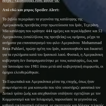
https://talonbooks.com/about-us/
Από εδώ και μπρος Spoiler Alert:
To βιβλίο περιγράφει τα γεγονότα της κατάληψης της
Αμερικανικής πρεσβείας στην πρωτεύουσα του Ιράν, Τεχεράνη.
Μία κατάληψη που κράτησε 444 ημέρες και περιελάμβανε και 52
Αμερικάνους (υπαλλήλους της πρεσβείας) ως ομήρους, μέχρι τα
αιτήματα για επαναπατρισμό του φιλο-Αμερικάνου Mohammad
Reza Pahlavi, πρώην ηγέτη του Ιράν, ικανοποιηθούν και δικαστεί
για τα εγκλήματα κατά του Ιρανικού λαού. Φυσικά, η Αμερικάνικη
κυβέρνηση δεν διαπραγματεύτηκε με τους καταληψίες, έως και
τον Ιανουάριο του 1981 όπου μετά από κυβερνητική συμφωνία, οι
όμηροι ελευθερώθηκαν.
Τα Ευρωπαϊκά και Αμερικάνικα μέσα της εποχής, όπως ήταν
αναμενόμενο σε μια κοινωνία που τότε υποστήριζε φανατικά τον
Δυτικό τρόπο ζωής και απεχθανόταν οτιδήποτε σχετιζόταν με τον
Κομμουνισμό και τον Ισλαμισμό, παρουσίασε τα γεγονότα ως
καθαρή εγκληματική ενέργεια, με σκοτεινούς και δόλιους τελικούς