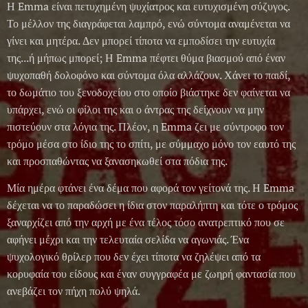
Η Emma είναι πετυχημένη ψυχίατρος και ευτυχισμένη σύζυγος.
Το μέλλον της διαγράφεται λαμπρό, ενώ σύντομα αναμένεται να
γίνει και μητέρα. Δεν μπορεί τίποτα να εμποδίσει την ευτυχία
της...ή μήπως μπορεί; Η Emma πέφτει θύμα βιασμού από έναν
ψυχοπαθή δολοφόνο και σύντομα όλα αλλάζουν. Χάνει το παιδί,
το δωμάτιο του ξενοδοχείου στο οποίο βιάστηκε δεν φαίνεται να
υπάρχει, ενώ οι φίλοι της και ο άντρας της δείχνουν να μην
πιστεύουν στα λόγια της. Πλέον, η Emma ζει με σύντροφο τον
τρόμο μέσα στο ίδιο της το σπίτι, με σύμμαχο μόνο τον εαυτό της
και προσπαθώντας να ξανασηκωθεί στα πόδια της.
Μία ημέρα φτάνει ένα δέμα που αφορά τον γείτονά της. Η Emma
δέχεται να το παραδώσει η ίδια στον παραλήπτη και τότε ο τρόμος
ξαναρχίζει από την αρχή με ένα τέλος τόσο ανατρεπτικό που σε
αφήνει μέχρι και την τελευταία σελίδα να αγωνιάς. Ένα
ψυχολογικό θρίλερ που δεν έχει τίποτα να ζηλέψει από τα
κορυφαία του είδους και έναν συγγραφέα με ζωηρή φαντασία που
ανεβάζει τον πήχη πολύ ψηλά.