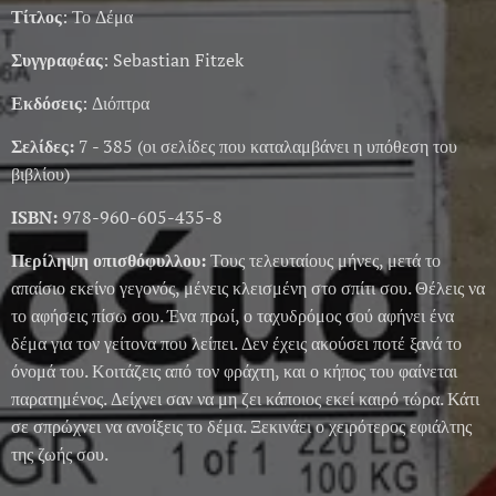
Τίτλος
: Το Δέμα
Συγγραφέας
: Sebastian Fitzek
Εκδόσεις
: Διόπτρα
Σελίδες:
7 - 385 (οι σελίδες που καταλαμβάνει η υπόθεση του
βιβλίου)
ISBN:
978-960-605-435-8
Περίληψη οπισθόφυλλου:
Τους τελευταίους μήνες, μετά το
απαίσιο εκείνο γεγονός, μένεις κλεισμένη στο σπίτι σου. Θέλεις να
το αφήσεις πίσω σου. Ένα πρωί, ο ταχυδρόμος σού αφήνει ένα
δέμα για τον γείτονα που λείπει. Δεν έχεις ακούσει ποτέ ξανά το
όνομά του. Κοιτάζεις από τον φράχτη, και ο κήπος του φαίνεται
παρατημένος. Δείχνει σαν να μη ζει κάποιος εκεί καιρό τώρα. Κάτι
σε σπρώχνει να ανοίξεις το δέμα. Ξεκινάει ο χειρότερος εφιάλτης
της ζωής σου.