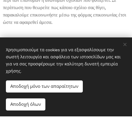
περί των επωνύμων ή ανωνύμων σχολίων που φιλοξενεί. Σε
περίπτωση που θεωρείτε πως κάποιο σχόλιο σας θίγει,
παρακαλούμε επικοινωνήστε μέσω της φόρμας επικοινωνίας έτσι
ώστε να αφαιρεθεί άμεσα.
Share
Χρησιμοποιούμε τα cookies για να εξασφαλίσουμε την
σωστή λειτουργία και ασφάλεια των ιστοσελίδων μας και
για να σας προσφέρουμε την καλύτερη δυνατή εμπειρία
χρήσης.
Αποδοχή μόνο των απαραίτητων
© 2017 Mylibreria.gr Διατηρούνται όλα τα δικαιώματα.
Αποδοχή όλων
Υλοποιήθηκε από τη
Webnode
Cookies
Ξεκινήστε
Δημιουργήστε δωρεάν ιστοσελίδα!