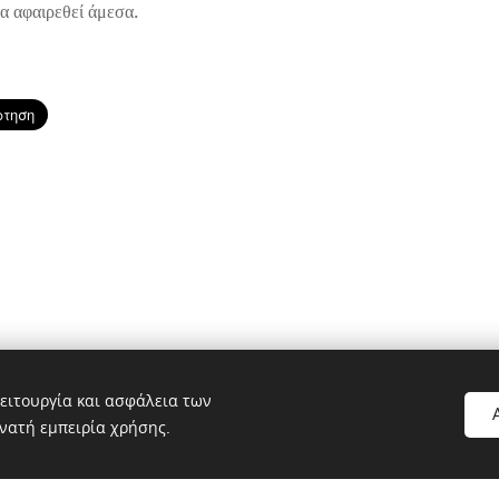
να αφαιρεθεί άμεσα.
ειτουργία και ασφάλεια των
© 2017 Mylibreria.gr Διατηρούνται όλα τα δικαιώματα.
νατή εμπειρία χρήσης.
Υλοποιήθηκε από τη
Webnode
Cookies
ιουργήθηκε με τη Webnode.
Δημιουργήστε τη δική σας
δωρεάν σή