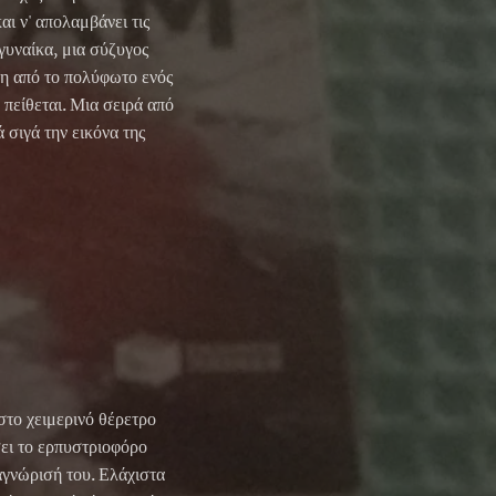
ι ν' απολαμβάνει τις
γυναίκα, μια σύζυγος
η από το πολύφωτο ενός
πείθεται. Μια σειρά από
σιγά την εικόνα της
στο χειμερινό θέρετρο
ει το ερπυστριοφόρο
αγνώρισή του. Ελάχιστα