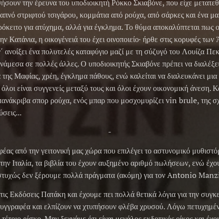
θήσουν την έρευνα του υποδιοικητή Ρόκκο Σκιαβόνε, που είχε μετατεθε
καπνό στριφτού τσιγάρου, κομμάτια από ρούχα, από σάρκες και ένα μ
ρόκειτο για ατύχημα, αλλά για έγκλημα. Το θύμα αποκαλύπτεται πως 
ην Κατάνια, η οικογένειά του έχει οινοποιείο· ήρθε στις κορυφές των
ν΄ ανοίξει ένα πολυτελές καταφύγιο μαζί με τη σύζυγό του Λουίζα Πε
ανάμεσα σε πολλές άλλες. Ο υποδιοικητής Σκιαβόνε πρέπει να διαλέξε
α της Μαφίας, χρέη, έγκλημα πάθους, ενώ καλείται να διαλευκάνει μι
λοι είναι συγγενείς μεταξύ τους και όλοι έχουν οικονομική άνεση. Κα
πανάκριβα σπορ ρούχα, ενός μπαρ που μοσχομυρίζει vin brule, της σχ
σεις...
-
έας από την γειτονική μας χώρα που επιλέγει το αστυνομικό μυθιστό
Στην Ιταλία, τα βιβλία του έχουν αυξημένο αριθμό πωλήσεων, ενώ έχ
στυχώς δεν ξέρουμε πολλά πράγματα (ακόμη) για τον Antonio Manz
ις Εκδόσεις Πατάκη και έχουμε πει πολλά θετικά λόγια για την συγκ
συγγραφέα και ελπίζουν να χτυπήσουν φλέβα χρυσού. Λόγω πετυχημέ
 τέτοιο ρίσκο. Μην ξεχνάμε ότι είναι μεγάλος εκδοτικός οίκος και έχο