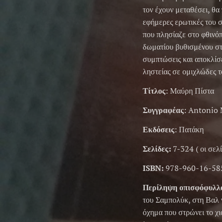
τον έχουν μεταθέσει, θα
εφήμερες ερωτικές του σχ
που πλησίαζε στο φθινό
δωματίου βυθισμένου στ
συμπτώσεις και αποκλίσε
ληστείας σε ομιχλώδες τ
Τίτλος
: Μαύρη Πίστα
Συγγραφέας
: Antonio
Εκδόσεις
: Πατάκη
Σελίδες:
7-324 ( οι σελ
ISBN:
978-960-16-58
Περίληψη οπισφόφυλλ
του Σαμπολύκ, στη Βαλ 
όχημα που στρώνει το χι