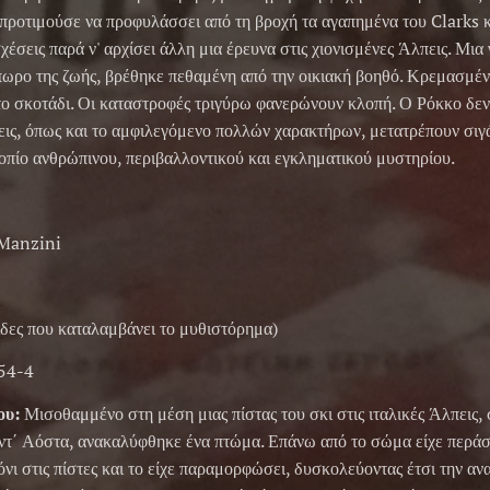
 προτιμούσε να προφυλάσσει από τη βροχή τα αγαπημένα του Clarks κα
έσεις παρά ν' αρχίσει άλλη μια έρευνα στις χιονισμένες Άλπεις. Μια 
πωρο της ζωής, βρέθηκε πεθαμένη από την οικιακή βοηθό. Κρεμασμέν
ο σκοτάδι. Οι καταστροφές τριγύρω φανερώνουν κλοπή. Ο Ρόκκο δεν 
ις, όπως και το αμφιλεγόμενο πολλών χαρακτήρων, μετατρέπουν σιγά 
οπίο ανθρώπινου, περιβαλλοντικού και εγκληματικού μυστηρίου.
 Manzini
ίδες που καταλαμβάνει το μυθιστόρημα)
54-4
ου:
Μισοθαμμένο στη μέση μιας πίστας του σκι στις ιταλικές Άλπεις, 
ντ΄ Αόστα, ανακαλύφθηκε ένα πτώμα. Επάνω από το σώμα είχε περάσ
όνι στις πίστες και το είχε παραμορφώσει, δυσκολεύοντας έτσι την αν