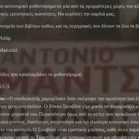
ο αστυνομικό μυθιστόρημα σε μία από τις ομορφότερες χώρες του κό
ικές ερευνητικές ικανότητες. Θα κερδίσει την καρδιά μας;
οιχεία των βιβλίων καθώς και τις περιγραφές που δίνουν τα ίδια τα β
 Αδάμ
 Manzini
λίδες που καταλαμβάνει το μυθιστόρημα)
55-3
ου:
«Ο υποδιοικητής χαμογέλασε όταν σκέφτηκε την ομοιότητα που έν
στον ιχνηλάτη σκύλο». Ο Ρόκκο Σκιαβόνε είχε μανία να παρομοιάζει 
ούσε μπροστά του. Περισσότερο όμως από το σέτερ που προκάλεσε τ
λο σπινόνε, δασύτριχο, απεριποίητο και όχι ιδιαίτερα κοινωνικό όπως
το του κυνηγού. Ο Σκιαβόνε είναι εριστικός μπάτσος, κάθε άλλο παρά
γκεκριμένα από το Τραστέβερε, με πληγωμένη ψυχή και αθεράπευτες 