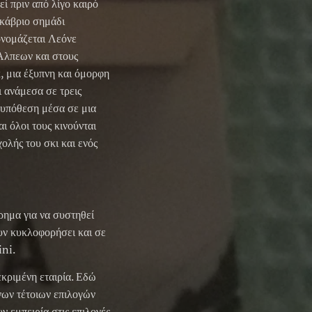
ί πριν από λίγο καιρό
ακάβριο σημάδι
ονομάζεται Λεόνε
 Άλπεων και στους
κ, μια έξυπνη και όμορφη
ι ανάμεσα σε τρεις
α υπόθεση μέσα σε μια
ι όλοι τους κινούνται
ολής του σκι και ενός
ρημα για να συστηθεί
ουν κυκλοφορήσει και σε
ini.
εκριμένη εταιρία. Εδώ
νων τέτοιων επιλογών
υν εμπειρία στις επιλογές