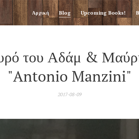
Αρχική
Blog
Upcoming Books!
Β
υρό του Αδάμ & Μαύρ
"Antonio Manzini"
2017-08-09