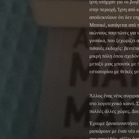
ίχνη υπήρχαν για να βοη
στην περιοχή. Ίχνη από 
αποδεικνύουν ότι δεν επ
Μιτσικέ, κατάγεται από τ
αιώνιους παγετώνες για 
γυναίκα, που ξεχωρίζει 
πιθανές εκδοχές: βεντέτ
μικρή πόλη όπου σχεδόν ό
μεταξύ μιας μπουτίκ με 
εστιατορίου με θεϊκές γεύ
Άλλος ένας νέος συγγραφ
στο λογοτεχνικό κοινό. 
πολλές άλλες χώρες. Δυ
Έχουμε ξανασυναντήσει τ
ρισκάρουν με έναν νέο 
στο παρελθόν, αξίζει ένα