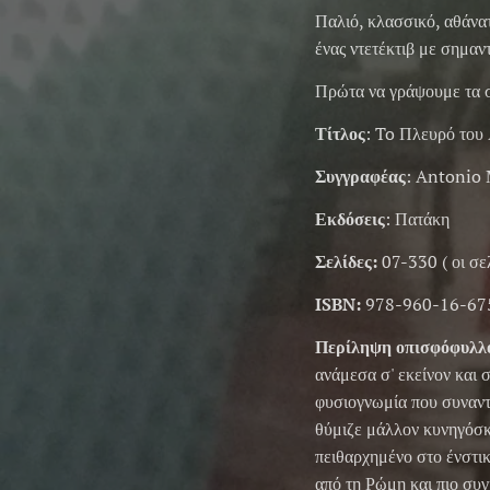
Παλιό, κλασσικό, αθάνατ
ένας ντετέκτιβ με σημαντ
Πρώτα να γράψουμε τα στ
Τίτλος
: To Πλευρό του
Συγγραφέας
: Antonio
Εκδόσεις
: Πατάκη
Σελίδες:
07-330 ( οι σε
ISBN:
978-960-16-67
Περίληψη οπισφόφυλλ
ανάμεσα σ' εκείνον και 
φυσιογνωμία που συναντ
θύμιζε μάλλον κυνηγόσκυ
πειθαρχημένο στο ένστικ
από τη Ρώμη και πιο συ