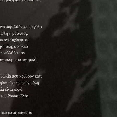
εινό παρελθόν και μεγάλα
ολη της Ιταλίας.
υ αντιτάχθηκε σε
ην πόλη, ο Ρόκκο
α συλλάβει τον
έναν ακόμα αστυνομικό
 βιβλία που κρύβουν κάτι
νηθισμένη περίεργη ζωή
ία είναι πολύ
ρ του Ρόκκο. Ένας
υσικά όπως πάντα το