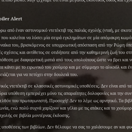
iler Alert
ύρω από έναν αστυνομικό ντετέκτιβ της παλιάς σχολής (νταή, με σκοτ
που καλείται να λύσει μία σειρά εγκλημάτων σε μία απόμακρη κωμόπ
ναίκα του, βρισκόμενος σε υποχρεωτική απόσπαση από την Ρώμη όπο
 σχέσεις και αντίθετος σε οτιδήποτε από την καθημερινή ζωή του στ
πόθεση με διαφορετική ματιά από τους υπολοίπους ώστε να βρει και ν
α κάνει με το ειρωνικό του χιούμορ και με σύμμαχο το αλκοόλ και 
ρειάζεται για να πετύχει στην δουλειά του.
κός ντετέκτιβ σε κλασσικές αστυνομικές υποθέσεις. Δεν είναι από τα
ρια υπόθεση εμπεριέχει μόνο τις απαραίτητες δολοφονίες και την συ
ελθόν του πρωταγωνιστή. Προσοχή! Δεν το λέμε ως αρνητικό. Τα βιβλ
νία, ενώ πολύ συχνά χαρίζουν και γέλιο με τις ατάκες και το χιούμο
σχολής σε βιβλία μοντέρνας έκδοσης.
ις υποθέσεις των βιβλίων. Δεν θέλουμε να σας το χαλάσουμε αν και φ