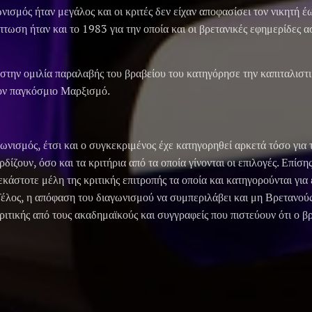
ισμός ήταν μεγάλος και οι κριτές δεν είχαν αποφασίσει τον νικητή έω
πτωση ήταν και το 1983 για την οποία και οι βρετανικές εφημερίδες 
στην ομιλία παραλαβής του βραβείου του κατηγόρησε την καπιταλιστ
ον παγκόσμιο Μαρξισμό.
νισμός, έτσι και ο συγκεκριμένος έχε κατηγορηθεί αρκετά τόσο για τ
ρδίζουν, όσο και τα κριτήρια από τα οποία γίνονται οι επιλογές. Επίση
κάστοτε μέλη της κριτικής επιτροπής τα οποία και κατηγορούνται για 
 Τέλος, η απόφαση του διαγωνισμού να συμπεριλάβει και μη Βρετανού
ιτικής από τους ακαδημαϊκούς και συγγραφείς που πιστεύουν ότι ο β