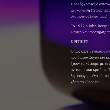
Πολλές χρονιές ο ανταγων
ανακοίνωση (τέτοια περί
στα πρωτοσέλιδα τους)
Το 1972 ο John Berger 
Group και υποστήριξε τ
ΚΡΙΤΙΚΕΣ
Όπως κάθε μεγάλος διαγω
που διαγωνίζονται και κε
έχουν να κάνουμε με τα ε
αντικειμενικά κριτήρια.
δημιούργησε ένα κύμα κρ
χάσει το κύρος του.