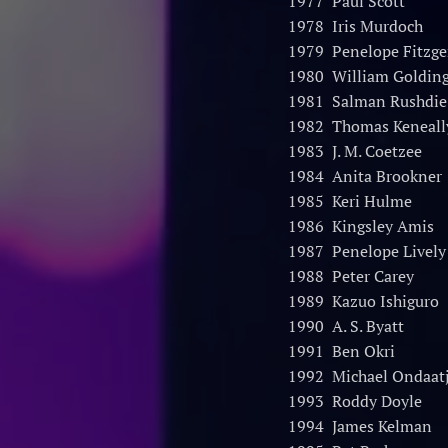
1977 Paul Scott
1978 Iris Murdoch
1979 Penelope Fitzge
1980 William Goldin
1981 Salman Rushdie
1982 Thomas Keneall
1983 J. M. Coetzee
1984 Anita Brookner
1985 Keri Hulme
1986 Kingsley Amis
1987 Penelope Lively
1988 Peter Carey
1989 Kazuo Ishiguro
1990 A. S. Byatt
1991 Ben Okri
1992 Michael Ondaatj
1993 Roddy Doyle
1994 James Kelman