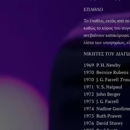
ΕΠΑΘΛΟ
Το έπαθλο, εκτός από το
καθώς το κύρος του συγκ
ανεβαίνουν κατακόρυφα.
λίστα των υποψηφίων, εί
ΝΙΚΗΤΕΣ ΤΟΥ ΔΙΑΓ
1969 P. H. Newby
1970 Bernice Rubens
1970 J. G. Farrell
Trou
1971 V. S. Naipaul
1972 John Berger
1973 J. G. Farrell
1974 Nadine Gordime
1975 Ruth Prawer
1976 David Storey