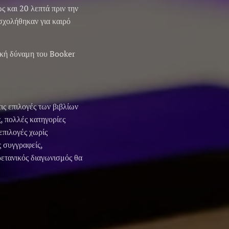
ς και 20 λεπτά πριν την
ασχολήθηκαν για καιρό
ική δύναμη του Booker
ις επιλογές των βιβλίων
ς, πολλές κατηγορίες
επιλογές χωρίς
ς συγγραφείς,
ρετανικός διαγωνισμός θα