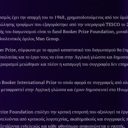
ισμός έχει την απαρχή του το 1968, χρηματοδοτούμενος από τον όμ
 πώλησης τροφίμων που εξαγοράστηκε από την υπεραγορά TESCO το 
τής του διαγωνισμού είναι το fund Booker Prize Foundation, μοναδι
μβουλευτικός όμιλος Man Group.
er Prize, σύμφωνα με το αρχικό καταστατικό του διαγωνισμού θα έπρ
οπολιτείας και το έργο τους να είναι στην Αγγλική γλώσσα και δημο
εριορισμοί μειώθηκαν και πλέον η καταγωγή του συγγραφέα δεν επηρ
ο Booker International Prize το οποίο αφορά σε συγγραφείς από ολ
ν μεταφραστεί στην Αγγλική γλώσσα και έχουν δημοσιευτεί στο Ηνωμ
ize Foundation επιλέγει την κριτική επιτροπή που αξιολογεί τα έργα
ποτελούνται από κριτικούς λογοτεχνίας, ακαδημαϊκούς και συγγραφείς 
 εξετάζονται ενδελεχώς και κάθε φθινόπωρο ανακοινώνεται ο νικητής.