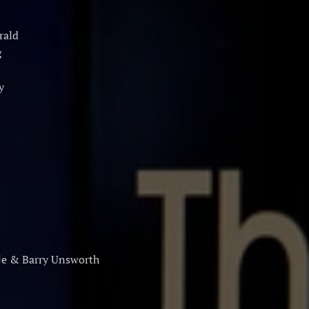
rald
g
y
e & Barry Unsworth