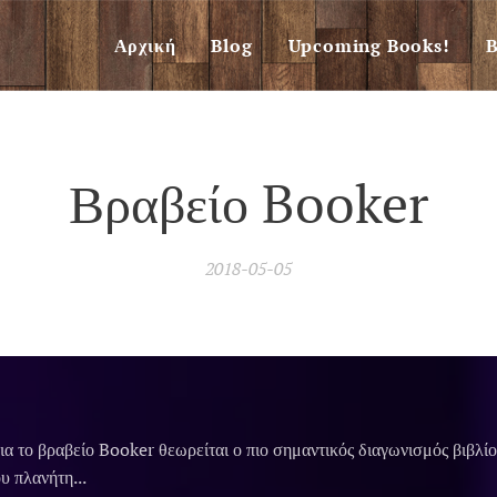
Αρχική
Blog
Upcoming Books!
Β
Βραβείο Booker
2018-05-05
ια το βραβείο Booker θεωρείται ο πιο σημαντικός διαγωνισμός βιβλί
υ πλανήτη...