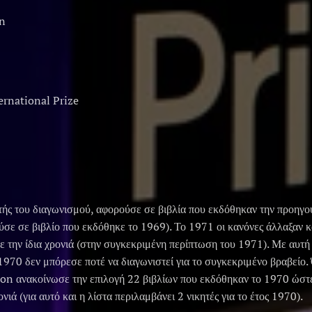
n
s
ernational Prize
n
τής του διαγωνισμού, αφορούσε σε βιβλία που εκδόθηκαν την προηγού
σε σε βιβλίο που εκδόθηκε το 1969). Το 1971 οι κανόνες άλλαξαν κα
ε την ίδια χρονιά (στην συγκεκριμένη περίπτωση του 1971). Με αυτή
1970 δεν μπόρεσε ποτέ να διαγωνιστεί για το συγκεκριμένο βραβείο.
n ανακοίνωσε την επιλογή 22 βιβλίων που εκδόθηκαν το 1970 ώστε 
νιά (για αυτό και η λίστα περιλαμβάνει 2 νικητές για το έτος 1970).