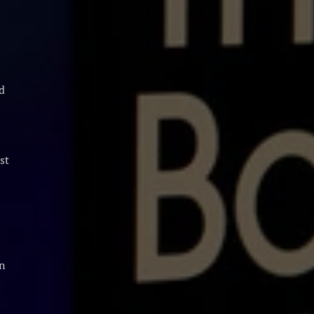
d
st
n